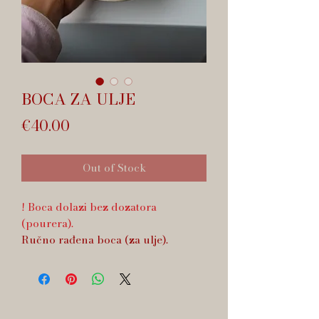
BOCA ZA ULJE
Price
€40.00
Out of Stock
! Boca dolazi bez dozatora
(pourera).
Ručno rađena boca (za ulje).
cca. 2 dcl.
Predmet se može prati u perilici
suđa.