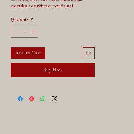
estetiku i održivost, pružajući
jedinstvenu notu elegancije vašem
Quantity
*
stolu.
Add to Cart
Buy Now