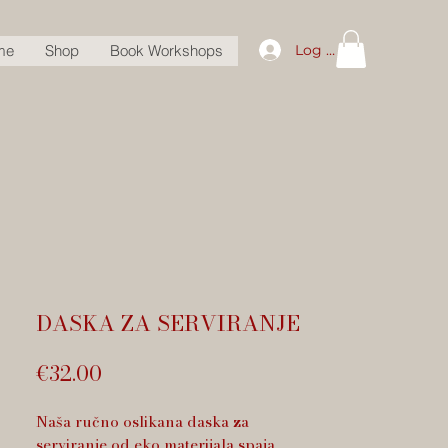
Log In
me
Shop
Book Workshops
DASKA ZA SERVIRANJE
Price
€32.00
Naša ručno oslikana daska za
serviranje od eko materijala spaja