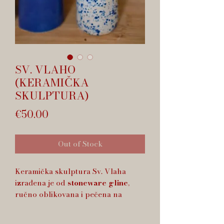
SV. VLAHO
(KERAMIČKA
SKULPTURA)
Price
€50.00
Out of Stock
Keramička skulptura Sv. Vlaha
izrađena je od
stoneware gline
,
ručno oblikovana i pečena na
visokim temperaturama. Svaki
primjerak je
jedinstven
, s prirodnim