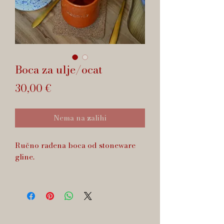
Boca za ulje/ocat
Cijena
30,00 €
Nema na zalihi
Ručno rađena boca od stoneware
gline.
Zapremnina cca 2 dcl.
Dishwasher safe.