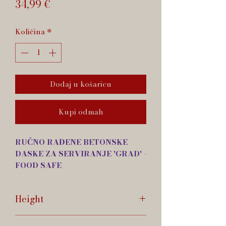
Cijena
34,99 €
Količina
*
Dodaj u košaricu
Kupi odmah
RUČNO RAĐENE BETONSKE
DASKE ZA SERVIRANJE 'GRAD' -
FOOD SAFE
Ručno rađene betonske daske za
Height
serviranje
potpuno su ekološki
prihvatljiv proizvod kojeg
, za
30cm
razliku od ostalih proizvoda od