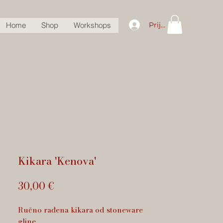
Prijava
Home
Shop
Workshops
Kikara 'Kenova'
Cijena
30,00 €
Ručno rađena kikara od stoneware
gline.