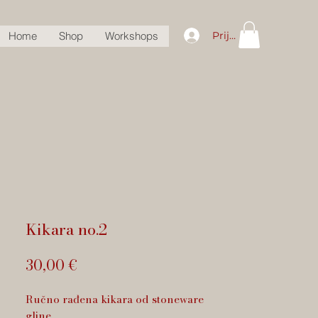
Prijava
Home
Shop
Workshops
Kikara no.2
Cijena
30,00 €
Ručno rađena kikara od stoneware
gline.